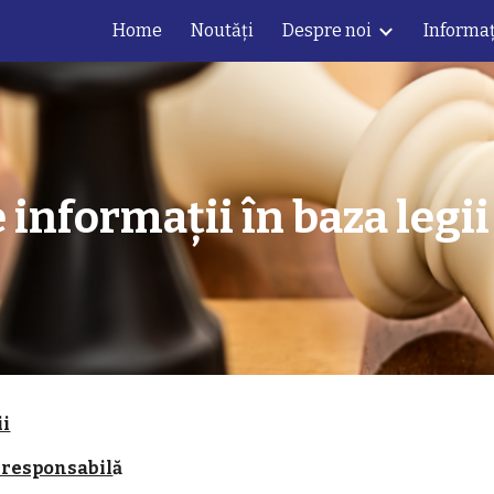
Home
Noutăți
Despre noi
Informaț
ip to main content
Skip to navigat
e informații în baza legi
ii
 responsabil
ă