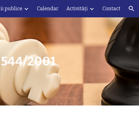
ii publice
Calendar
Activități
Contact
ion
i 544/2001