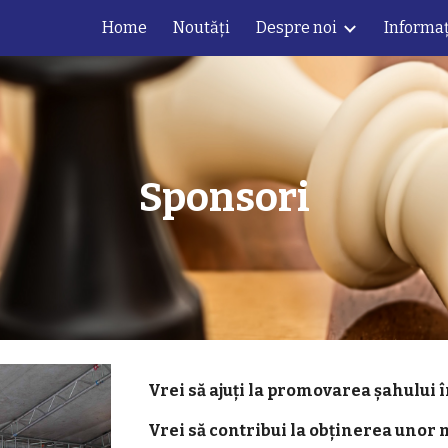
Home
Noutăți
Despre noi
Informaț
ip to main content
Skip to navigat
Sponsori
Vrei să ajuți la promovarea șahului 
Vrei să contribui la obținerea unor 