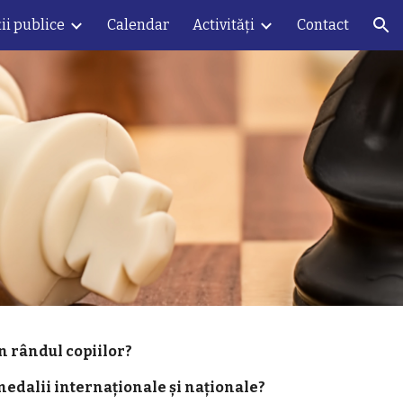
ii publice
Calendar
Activități
Contact
ion
în rândul copiilor?
medalii internaționale și naționale?